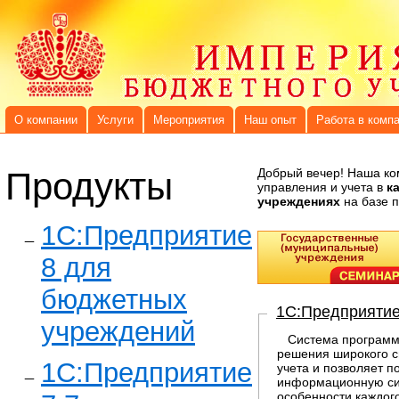
О компании
Услуги
Мероприятия
Наш опыт
Работа в комп
Продукты
Добрый вечер! Наша ко
управления и учета в
к
учреждениях
на базе 
1C:Предприятие
8 для
бюджетных
1C:Предприятие
учреждений
Система программ 
решения широкого с
1С:Предприятие
учета и позволяет 
информационную си
особенности каждог