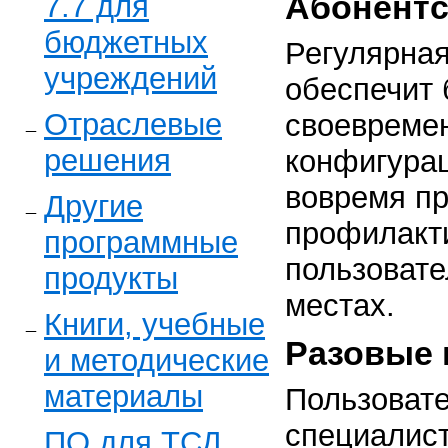
Абонентс
7.7 для
бюджетных
Регулярна
учреждений
обеспечит 
Отраслевые
своевремен
решения
конфигурац
вовремя пр
Другие
профилакт
программные
пользовате
продукты
местах.
Книги, учебные
Разовые 
и методические
материалы
Пользоват
специалис
ПО для ТСД