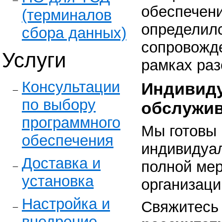
обеспечени
(терминалов
определилс
сбора данных)
сопровожде
Услуги
рамках раз
Консультации
Индивид
по выбору
обслужи
программного
Мы готовы 
обеспечения
индивидуа
Доставка и
полной ме
установка
организаци
Настройка и
Свяжитесь
внедрение