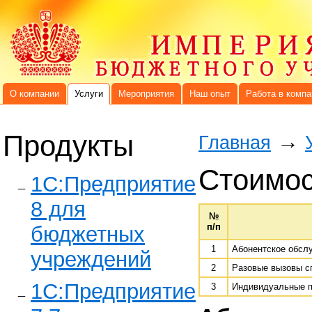
О компании
Услуги
Мероприятия
Наш опыт
Работа в компа
Продукты
→
Главная
Стоимос
1C:Предприятие
8 для
№
п/п
бюджетных
1
Абонентское обслу
учреждений
2
Разовые вызовы с
1С:Предприятие
3
Индивидуальные п