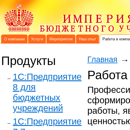
О компании
Услуги
Мероприятия
Наш опыт
Работа в компа
Продукты
→
Главная
Работа
1C:Предприятие
8 для
Професси
бюджетных
сформиро
учреждений
работы, я
ценность
1С:Предприятие