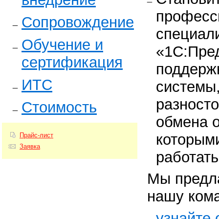
професс
Сопровождение
специал
Обучение и
«1С:Пре
сертификация
поддерж
ИТС
системы
разност
Стоимость
обмена о
которыми
Прайс-лист
Заявка
работать
Мы предла
нашу ком
узнайте