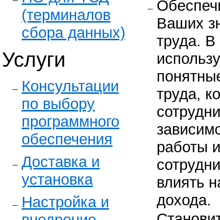
Обеспеч
(терминалов
Ваших зн
сбора данных)
труда. В
Услуги
использ
понятны
Консультации
труда, к
по выбору
сотрудн
программного
зависимо
обеспечения
работы и
Доставка и
сотрудни
установка
влиять н
дохода.
Настройка и
Станови
внедрение