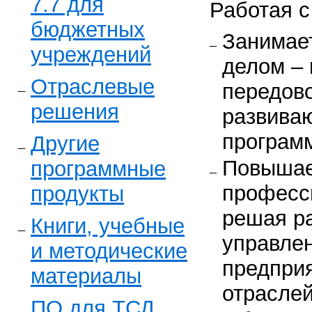
7.7 для
Работая с
бюджетных
Занимае
учреждений
делом –
Отраслевые
передово
решения
развива
програм
Другие
Повышае
программные
професс
продукты
решая р
Книги, учебные
управлен
и методические
предпри
материалы
отраслей
ПО для ТСД