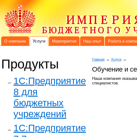
О компании
Услуги
Мероприятия
Наш опыт
Работа в компа
Продукты
→
→
Главная
Услуги
Обучение и с
1C:Предприятие
Наша компания оказыва
специалистов.
8 для
бюджетных
учреждений
1С:Предприятие