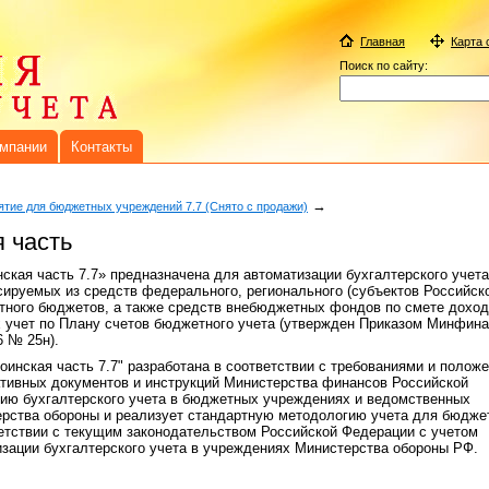
Главная
Карта 
Поиск по сайту:
омпании
Контакты
→
тие для бюджетных учреждений 7.7 (Снято с продажи)
 часть
ская часть 7.7» предназначена для автоматизации бухгалтерского учета
сируемых из средств федерального, регионального (субъектов Российск
тного бюджетов, а также средств внебюджетных фондов по смете доход
 учет по Плану счетов бюджетного учета (утвержден Приказом Минфина
6 № 25н).
оинская часть 7.7" разработана в соответствии с требованиями и полож
ивных документов и инструкций Министерства финансов Российской
ию бухгалтерского учета в бюджетных учреждениях и ведомственных
рства обороны и реализует стандартную методологию учета для бюдже
етствии с текущим законодательством Российской Федерации с учетом
изации бухгалтерского учета в учреждениях Министерства обороны РФ.