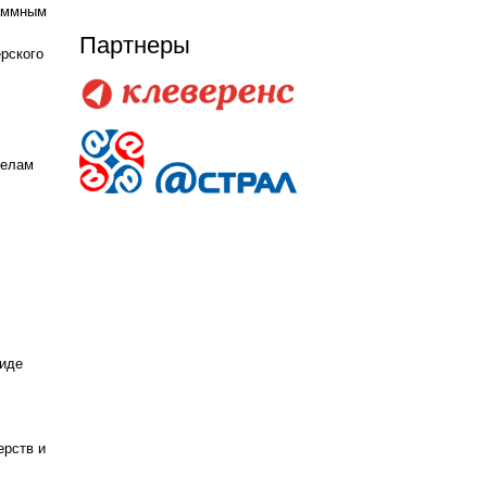
раммным
Партнеры
рского
делам
виде
ерств и