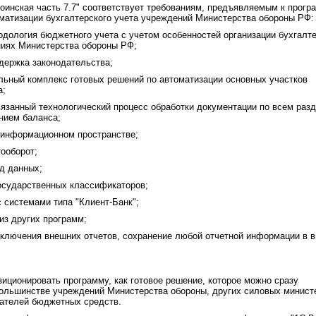
оинская часть 7.7" соответствует требованиям, предъявляемым к прог
матизации бухгалтерского учета учреждений Министерства обороны РФ:
дология бюджетного учета с учетом особенностей организации бухгалте
ниях Министерства обороны РФ;
держка законодательства;
ьный комплекс готовых решений по автоматизации основных участков
а;
язанный технологический процесс обработки документации по всем раз
нием баланса;
 информационном пространстве;
ооборот;
д данных;
осударственных классификаторов;
 системами типа "Клиент-Банк";
из других программ;
ключения внешних отчетов, сохранение любой отчетной информации в 
зиционировать программу, как готовое решение, которое можно сразу
большинстве учреждений Министерства обороны, других силовых минист
чателей бюджетных средств.