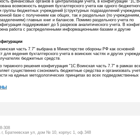
ость финансовых органов в централизации учета, в конфигурации "1С:В
зована возможность ведения бухгалтерского учета как одного бюджетног
 и группы бюджетных учреждений (структурных подразделений учреждени
онной базе с получением как общих, так и раздельных (по учреждениям
азделениям) главных книг и балансов. Помимо раздельного учета по
нфигурация поддерживает до 5 разрезов аналитического учета. В конфи
рена работа с распределенными информационными базами и другие
нфигурации
оинская часть 7.7" выбрана в Министерстве обороны РФ как основной
т для ведения бухгалтерского учета в воинских частях и других учрежд
олучателях бюджетных средств.
о тиражного решения конфигурация "1С:Воинская часть 7.7" в рамках вс
оляет существенно сэкономить бюджетные средства и организовать учет
ости на единых методологических принципах во всех подведомственных
ЕНЫ
58-308
 г, Братеевская ул, дом № 10, корпус 1, оф.348