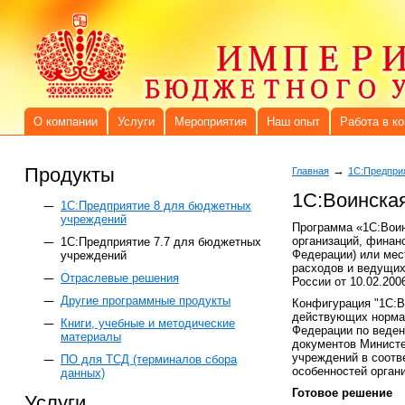
О компании
Услуги
Мероприятия
Наш опыт
Работа в к
Продукты
→
Главная
1С:Предприя
1С:Воинская
1C:Предприятие 8 для бюджетных
учреждений
Программа «1С:Воин
организаций, финан
1С:Предприятие 7.7 для бюджетных
Федерации) или мес
учреждений
расходов и ведущих
Отраслевые решения
России от 10.02.200
Другие программные продукты
Конфигурация "1С:В
действующих нормат
Книги, учебные и методические
Федерации по веден
материалы
документов Министе
учреждений в соотв
ПО для ТСД (терминалов сбора
особенностей орган
данных)
Готовое решение
Услуги