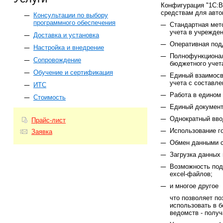
Конфигурация "1С:В
средствам для авто
Консультации по выбору
программного обеспечения
Стандартная мето
учета в учрежде
Доставка и установка
Оперативная под
Настройка и внедрение
Полнофункционал
Сопровождение
бюджетного учет
Обучение и сертификация
Единый взаимосв
учета с составле
ИТС
Работа в едином
Стоимость
Единый документ
Однократный вво
Прайс-лист
Использование г
Заявка
Обмен данными с
Загрузка данных 
Возможность под
excel-файлов;
и многое другое
что позволяет по
использовать в 
ведомств - полу