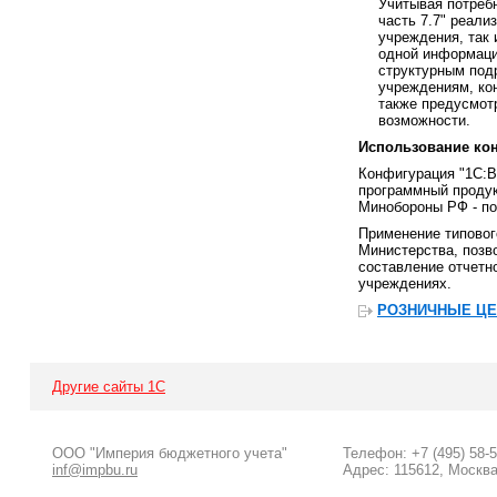
Учитывая потребн
часть 7.7" реали
учреждения, так
одной информаци
структурным подр
учреждениям, ко
также предусмот
возможности.
Использование ко
Конфигурация "1С:В
программный продук
Минобороны РФ - п
Применение типовог
Министерства, позв
составление отчетн
учреждениях.
РОЗНИЧНЫЕ Ц
Другие сайты 1С
ООО "Империя бюджетного учета"
Телефон: +7 (495) 58-
inf@impbu.ru
Адрес: 115612, Москва