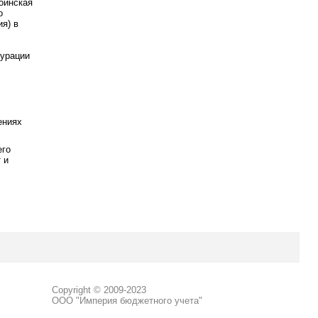
оинская
о
я) в
,
гурации
ениях
его
 и
Copyright © 2009-2023
ООО "Империя бюджетного учета"