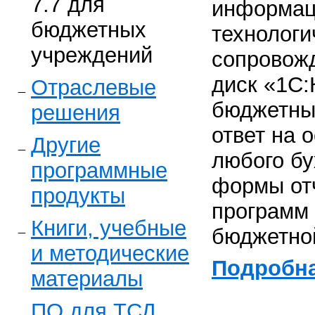
7.7 для
информац
бюджетных
технологи
учреждений
сопровож
диск «1С:
Отраслевые
бюджетны
решения
ответ на 
Другие
любого бу
программные
формы отч
продукты
программ 
Книги, учебные
бюджетно
и методические
Подробн
материалы
ПО для ТСД