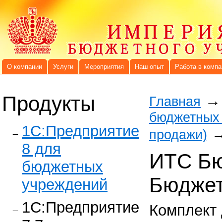
О компании
Услуги
Мероприятия
Наш опыт
Работа в компа
Продукты
→
Главная
бюджетных 
1C:Предприятие
продажи)
8 для
ИТС Бю
бюджетных
Бюдже
учреждений
1С:Предприятие
Комплект 